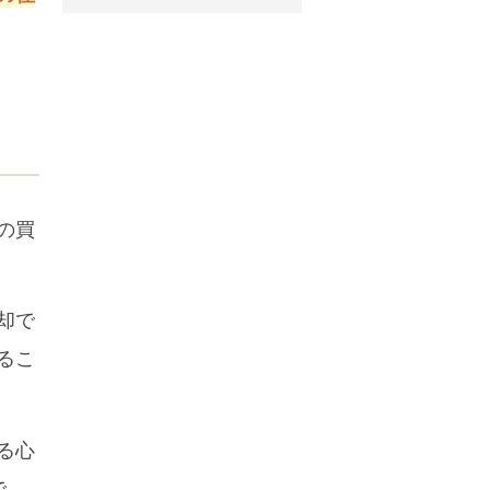
の買
却で
るこ
る心
で